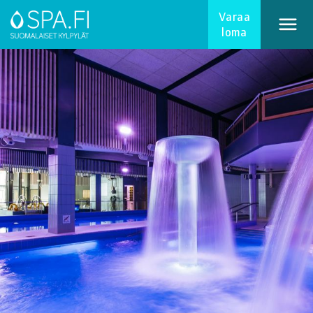
Varaa
loma