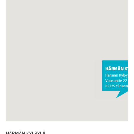
HÄRMÄN KYL
Härmän Kylpylä
Vaasantie 22
62375 Ylihärmä
HÄRMÄN KYLPYLÄ