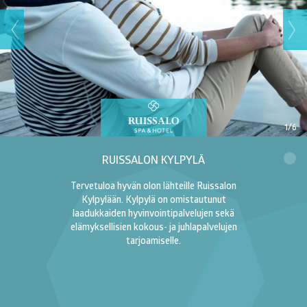
1/6
RUISSALON KYLPYLÄ
Tervetuloa hyvän olon lähteille Ruissalon
Kylpylään. Kylpylä on omistautunut
laadukkaiden hyvinvointipalvelujen sekä
elämyksellisien kokous- ja juhlapalvelujen
tarjoamiselle.