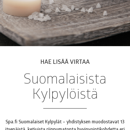
HAE LISÄÄ VIRTAA
Suomalaisista
Kylpylöistä
Spa.fi Suomalaiset Kylpylät – yhdistyksen muodostavat 13
itsenäistä, ketjuista riippumatonta hyvinvointikohdetta eri