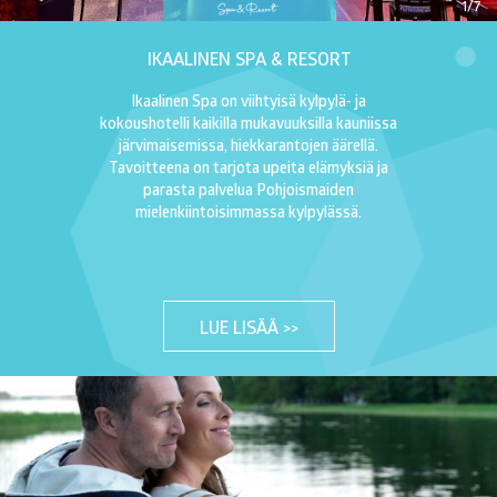
1/7
IKAALINEN SPA & RESORT
Ikaalinen Spa on viihtyisä kylpylä- ja
kokoushotelli kaikilla mukavuuksilla kauniissa
järvimaisemissa, hiekkarantojen äärellä.
Tavoitteena on tarjota upeita elämyksiä ja
parasta palvelua Pohjoismaiden
mielenkiintoisimmassa kylpylässä.
LUE LISÄÄ >>