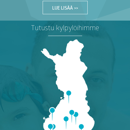
LUE LISÄÄ >>
Tutustu kylpylöihimme