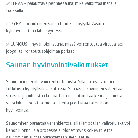
✅ TERVA – palauttava perinnesauna, mikä valloittaa ihanalla
tuoksulla.
✅ PYRY – perinteinen sauna tuhdeilla löylyillä, Avanto -
kylmävesialtaan läheisyydessä.
✅ LUMOUS – hyvän olon sauna, missä voi rentoutua virtuaalisen
jooga- tai rentoutusohjelman parissa.
Saunan hyvinvoin­ti­vai­kutukset
Saunominen ei ole vain rentoutumista. Sillä on myös monia
tutkitusti hyödyllisiä vaikutuksia. Saunassa käyminen vähentää
stressiä ja puhdistaa kehoa. Lämpö rentouttaa kehoa ja mieltä
sekä hikoilu poistaa kuona-aineita ja edistää täten ihon
hyvinvointia.
Saunominen parantaa verenkiertoa, sillä lämpötilan vaihtelu aktivoi
kehon luonnollisia prosesseja. Monet myös kokevat, että
saunominen auttaa parantamaan unen laatua.