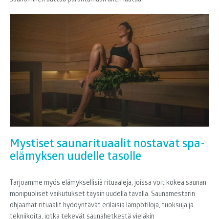
Mystiset saunarituaalit nostavat spa-
elämyksen uudelle tasolle
Tarjoamme myös elämyksellisiä rituaaleja, joissa voit kokea saunan
monipuoliset vaikutukset täysin uudella tavalla. Saunamestarin
ohjaamat rituaalit hyödyntävät erilaisia lämpötiloja, tuoksuja ja
tekniikoita, jotka tekevät saunahetkestä vieläkin