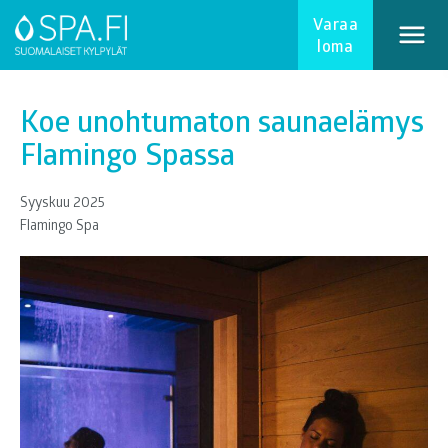
Varaa
loma
Koe unohtumaton saunaelämys
Flamingo Spassa
Syyskuu 2025
Flamingo Spa