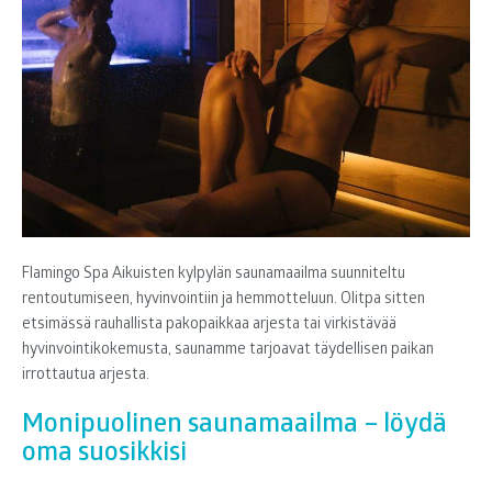
Flamingo Spa Aikuisten kylpylän saunamaailma suunniteltu
rentoutumiseen, hyvinvointiin ja hemmotteluun. Olitpa sitten
etsimässä rauhallista pakopaikkaa arjesta tai virkistävää
hyvinvointikokemusta, saunamme tarjoavat täydellisen paikan
irrottautua arjesta.
Monipuolinen saunamaailma – löydä
oma suosikkisi