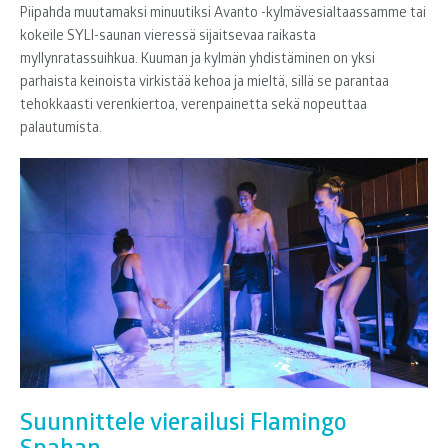
Piipahda muutamaksi minuutiksi Avanto -kylmävesialtaassamme tai
kokeile SYLI-saunan vieressä sijaitsevaa raikasta
myllynratassuihkua. Kuuman ja kylmän yhdistäminen on yksi
parhaista keinoista virkistää kehoa ja mieltä, sillä se parantaa
tehokkaasti verenkiertoa, verenpainetta sekä nopeuttaa
palautumista.
Suunnittele vierailusi Flamingo
Spahan