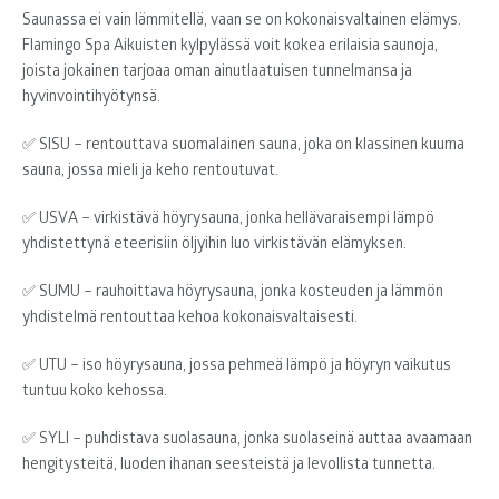
Saunassa ei vain lämmitellä, vaan se on kokonaisvaltainen elämys.
Flamingo Spa Aikuisten kylpylässä voit kokea erilaisia saunoja,
joista jokainen tarjoaa oman ainutlaatuisen tunnelmansa ja
hyvinvointihyötynsä.
✅ SISU – rentouttava suomalainen sauna, joka on klassinen kuuma
sauna, jossa mieli ja keho rentoutuvat.
✅ USVA – virkistävä höyrysauna, jonka hellävaraisempi lämpö
yhdistettynä eteerisiin öljyihin luo virkistävän elämyksen.
✅ SUMU – rauhoittava höyrysauna, jonka kosteuden ja lämmön
yhdistelmä rentouttaa kehoa kokonaisvaltaisesti.
✅ UTU – iso höyrysauna, jossa pehmeä lämpö ja höyryn vaikutus
tuntuu koko kehossa.
✅ SYLI – puhdistava suolasauna, jonka suolaseinä auttaa avaamaan
hengitysteitä, luoden ihanan seesteistä ja levollista tunnetta.