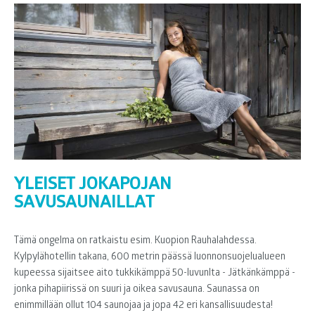
YLEISET JOKAPOJAN
SAVUSAUNAILLAT
Tämä ongelma on ratkaistu esim. Kuopion Rauhalahdessa.
Kylpylähotellin takana, 600 metrin päässä luonnonsuojelualueen
kupeessa sijaitsee aito tukkikämppä 50-luvunlta - Jätkänkämppä -
jonka pihapiirissä on suuri ja oikea savusauna. Saunassa on
enimmillään ollut 104 saunojaa ja jopa 42 eri kansallisuudesta!