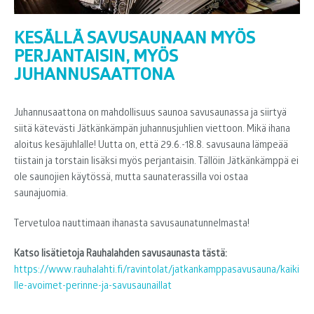
KESÄLLÄ SAVUSAUNAAN MYÖS
PERJANTAISIN, MYÖS
JUHANNUSAATTONA
Juhannusaattona on mahdollisuus saunoa savusaunassa ja siirtyä
siitä kätevästi Jätkänkämpän juhannusjuhlien viettoon. Mikä ihana
aloitus kesäjuhlalle! Uutta on, että 29.6.-18.8. savusauna lämpeää
tiistain ja torstain lisäksi myös perjantaisin. Tällöin Jätkänkämppä ei
ole saunojien käytössä, mutta saunaterassilla voi ostaa
saunajuomia.
Tervetuloa nauttimaan ihanasta savusaunatunnelmasta!
Katso lisätietoja Rauhalahden savusaunasta tästä:
https://www.rauhalahti.fi/ravintolat/jatkankamppasavusauna/kaiki
lle-avoimet-perinne-ja-savusaunaillat