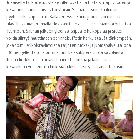
Jokaiselle tarkoitetut yleiset illat ovat aina tiistaisin läpi vuoden ja
kesä-heinäkuussa myös torstaisin. Saunamaksuun kuuluu aina
pyyhe sekä vapaa uinti Kallavedessä. Saunajuomia voi nauttia
tilavalla saunaverannalla. Jos kantti kestää, talviaikaan voi pulahtaa
avantoon. Saunan jälkeen yleensä kaipaa jo huikopalaa ja sitten
voikin siirtyä nauttimaan perinnebuffetin herkuista Jätkänkämpään,
joka toimii erikoisravintolana tarjoten ruoka- ja juomapalveluja jopa
130 hengelle. Tarjolla on aina mm. kalakukkoa - tuota savolaista
ihanaa herkkua! Illan aikana hanuristi soittaa ja laulattaa ja
kesäaikaan voi seurata huikeaa tukkilaisesitystä rannalta käsin.